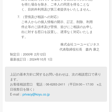
を得た場合を除き、ご本人の同意を得ることな
く、目的外利用及び第三者提供をいたしません。
（苦情及び相談への対応）
ご本人からの個人情報の開示、訂正、削除、利用
停止等のご請求及び苦情、並びにご相談のお申し
出に対する窓口を設置し、遅滞なく対応いたしま
す。
株式会社コーユービジネス
代表取締役社長 森内 康之
制定日：2000年 2月12日
最新改訂日：2024年10月 1日
上記の基本方針に関するお問い合わせは、次の相談窓口で承り
ます。
お客様相談窓口 電話：06-6263-2411 （平日9:00～17:00 ※土
日祝祭日を除く）
E-mail：
privacy@koyu.co.jp