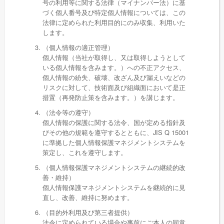
号の利用等に関する法律（マイナンバー法）に基
づく個人番号及び特定個人情報については、この
法律に定められた利用目的にのみ収集、利用いた
します。
（個人情報の適正管理）
個人情報（当社が取得し、又は取得しようとして
いる個人情報を含みます。）への不正アクセス、
個人情報の紛失、破壊、改ざん及び漏えいなどの
リスクに対して、技術面及び組織面において是正
措置（再発防止策を含みます。）を講じます。
（法令等の遵守）
個人情報の保護に関する法令、国が定める指針及
びその他の規範を遵守するとともに、JIS Q 15001
に準拠した個人情報保護マネジメントシステムを
策定し、これを遵守します。
（個人情報保護マネジメントシステムの継続的改
善・維持）
個人情報保護マネジメントシステムを継続的に見
直し、改善、維持に努めます。
（目的外利用及び第三者提供）
法令に定められている場合や事前にご本人の同意