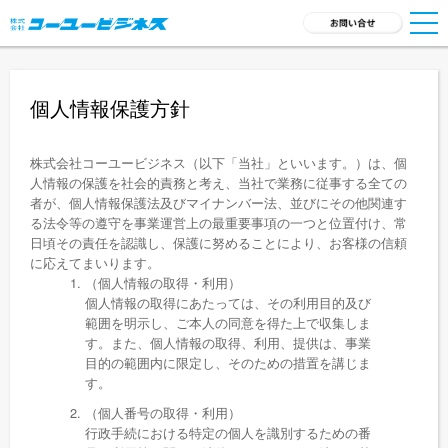
TOP
個人情報保護方針
サービス一覧
株式会社コーユービジネス（以下「当社」といいます。）は、個
会社概要
人情報の保護を社会的責務と考え、当社で業務に従事する全ての
者が、個人情報保護法及びマイナンバー法、並びにその他関連す
採用情報
る法令等の遵守を事業運営上の最重要事項の一つと位置付け、常
日頃その責任を認識し、保護に努めることにより、お客様の信頼
に応えてまいります。
新着ニュース
（個人情報の取得・利用）
個人情報の取得にあたっては、その利用目的及び
商品開発
範囲を明示し、ご本人の同意を得た上で収集しま
す。また、個人情報の取得、利用、提供は、事業
お問い合わせ
目的の範囲内に限定し、そのための措置を講じま
す。
（個人番号の取得・利用）
行政手続における特定の個人を識別するための番