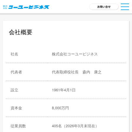
TOP
会社概要
サービス一覧
会社概要
社名
株式会社コーユービジネス
採用情報
代表者
代表取締役社長 森内 康之
新着ニュース
設立
1961年4月1日
商品開発
お問い合わせ
資本金
8,000万円
従業員数
405名（2026年3月末現在）