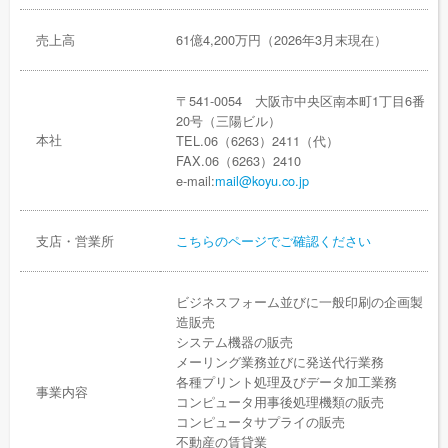
売上高
61億4,200万円（2026年3月末現在）
〒541-0054 大阪市中央区南本町1丁目6番
20号（三陽ビル）
本社
TEL.06（6263）2411（代）
FAX.06（6263）2410
e-mail:
mail@koyu.co.jp
支店・営業所
こちらのページでご確認ください
ビジネスフォーム並びに一般印刷の企画製
造販売
システム機器の販売
メーリング業務並びに発送代行業務
各種プリント処理及びデータ加工業務
事業内容
コンピュータ用事後処理機類の販売
コンピュータサプライの販売
不動産の賃貸業