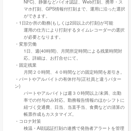
NFC)、静脈などバイオ認証、Web打刻、携帯・ス
マホ打刻、GPS情報付打刻まで、運用に沿った選択
ができます。
・1日2か所の勤務(もしくは2回以上の打刻)が可能
運用の仕方により打刻するタイムレコーダーの選択
が必要となります。
・変形労働
1日、週(40時間)、月間所定時間による残業時間対
応。詳細は、お打合せにて。
・固定残業
月間２０時間、４０時間などの固定時間を差引き。
・パートやアルバイトの有休付与(正社員と違うパター
ン)
パートやアルバイトは週３０時間以上/未満、出勤
率での付与のみ対応。勤務報告情報のほかシフトに
紐づく交通費、日当、当直手当、食費などの清算の
帳票作成もカスタマイズ。
・コロナ対策
検温・AI顔認証打刻の連携で発熱者アラートを管理