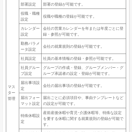
部署設定
部署の登録が可能です。
役職・職種
役職や職種の登録が可能です。
設定
カレンダー
会社の営業カレンダーを年または年度ごとに登
設定
録・参照が可能です。
勤務パラメ
会社の就業規則の登録が可能です。
ータ設定
社員設定
社員の基本情報の登録・参照が可能です。
社員グルー
グループの作成・登録、グループメンバー・グ
プ設定
ループ承認者の設定・登録が可能です。
届出事項設
会社の届出事項の登録が可能です。
マス
定
ター
届出フォー
届出ごとに必須項目や、事由テンプレートなど
管理
マット設定
の設定が可能です。
産前産後休暇や育児･介護休暇等、特殊な設定
特殊休暇設
を要する休暇に関する就業規則の登録が可能で
定
す。