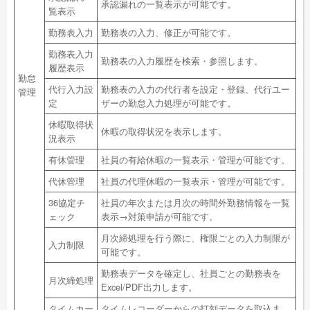
承認漏れの一覧表示が可能です。
覧表示
勤務表入力
勤務表の入力、修正が可能です。
勤務表入力
勤務表の入力履歴を検索・参照します。
履歴表示
勤怠
代行入力設
勤務表の入力の代行者を設定・登録、代行ユー
管理
定
ザーの勤怠入力処理が可能です。
休暇取得状
休暇の取得状況を表示します。
況表示
有休管理
社員の有給休暇の一覧表示・管理が可能です。
代休管理
社員の代理休暇の一覧表示・管理が可能です。
36協定チ
社員の年次または月次の時間外勤務情報を一覧
ェック
表示→対策申請が可能です。
月次締処理を行う際に、権限ごとの入力制限が
入力制限
可能です。
勤務表データを確定し、社員ごとの勤務表を
月次締処理
Excel/PDF出力します。
タイムカー
タイムレコーダーからの打刻データを取込ま