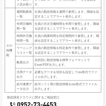
ド読み取り
す。
週間勤務表
社員の勤怠情報を週間で参照します。閾値を設
一覧
定することでアラート表示します。
年間労働時
社員の月次労働時間を年間で参照します。閾値
間一覧
を設定することでアラート表示します。
時間外労働
社員の残業時間を特定期間内で参照します。閾
時間一覧
値を設定することでアラート表示します。
その
ワーニング
社員の勤怠情報を特定条件で参照します。閾値
他機
リスト一覧
を設定することでアラート表示します。
能
目的別に勤怠情報を標準フォーマットで
帳票出力
Excel/PDF出力します。
汎用データ
必要なデータを項目を設定してcsv形式でファ
出力
イル出力します。
給与連携デ
給与ソフト用の勤怠情報をcsv形式でファイル
ータ出力
出力します。
勤怠課長クラウドに関するご相談窓口