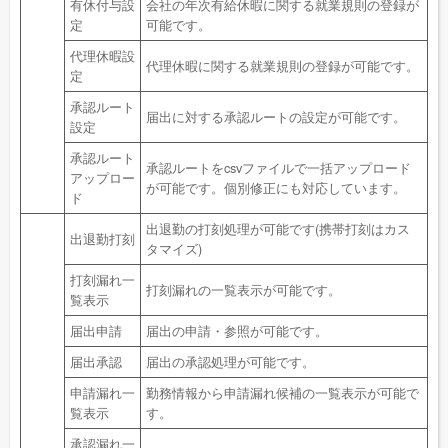
有休付与設
会社の年次有給休暇に関する就業規則の登録が
定
可能です。
代理休暇設
代理休暇に関する就業規則の登録が可能です。
定
承認ルート
届出に対する承認ルートの設定が可能です。
設定
承認ルート
承認ルートをcsvファイルで一括アップロード
アップロー
が可能です。個別修正にも対応しています。
ド
出退勤の打刻処理が可能です(携帯打刻はカス
出退勤打刻
タマイズ)
打刻漏れ一
打刻漏れの一覧表示が可能です。
覧表示
届出申請
届出の申請・参照が可能です。
届出承認
届出の承認処理が可能です。
申請漏れ一
勤務情報から申請漏れ候補の一覧表示が可能で
覧表示
す。
承認漏れ一