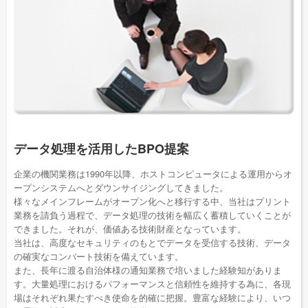
データ処理を活用したBPO提案
企業の機関業務は1990年以降、ホストコンピュータによる運用からオ
ープンシステムへとダウンサイジングしてきました。
様々なメインフレームがオープン化へと移行する中、当社はプリント
業務を請負う過程で、データ処理の技術を幅広く蓄積していくことが
できました。それが、価値ある技術財産となっています。
当社は、高度なセキュリティのもとでデータを受信する技術、データ
の確実なコンバート技術を備えています。
また、長年に渡る自治体様の通知業務で培いました経験知がありま
す。大量処理におけるパフォーマンスと信頼性を維持する為に、各現
場はそれぞれ果たすべき使命を的確に把握。豊富な経験により、いつ