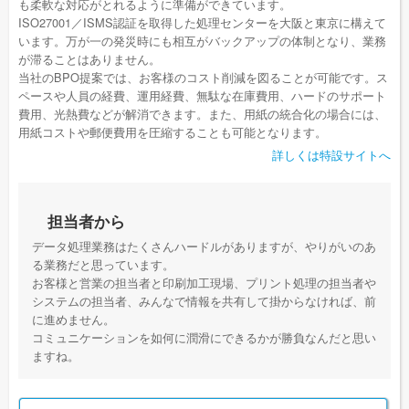
も柔軟な対応がとれるように準備ができています。
ISO27001／ISMS認証を取得した処理センターを大阪と東京に構えて
います。万が一の発災時にも相互がバックアップの体制となり、業務
が滞ることはありません。
当社のBPO提案では、お客様のコスト削減を図ることが可能です。ス
ペースや人員の経費、運用経費、無駄な在庫費用、ハードのサポート
費用、光熱費などが解消できます。また、用紙の統合化の場合には、
用紙コストや郵便費用を圧縮することも可能となります。
詳しくは特設サイトへ
担当者から
データ処理業務はたくさんハードルがありますが、やりがいのあ
る業務だと思っています。
お客様と営業の担当者と印刷加工現場、プリント処理の担当者や
システムの担当者、みんなで情報を共有して掛からなければ、前
に進めません。
コミュニケーションを如何に潤滑にできるかが勝負なんだと思い
ますね。