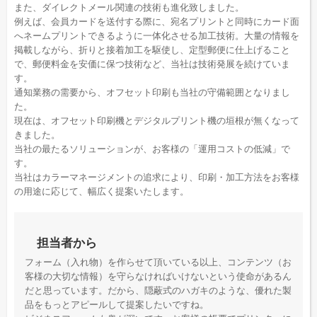
また、ダイレクトメール関連の技術も進化致しました。
例えば、会員カードを送付する際に、宛名プリントと同時にカード面
へネームプリントできるように一体化させる加工技術。大量の情報を
掲載しながら、折りと接着加工を駆使し、定型郵便に仕上げること
で、郵便料金を安価に保つ技術など、当社は技術発展を続けていま
す。
通知業務の需要から、オフセット印刷も当社の守備範囲となりまし
た。
現在は、オフセット印刷機とデジタルプリント機の垣根が無くなって
きました。
当社の最たるソリューションが、お客様の「運用コストの低減」で
す。
当社はカラーマネージメントの追求により、印刷・加工方法をお客様
の用途に応じて、幅広く提案いたします。
担当者から
フォーム（入れ物）を作らせて頂いている以上、コンテンツ（お
客様の大切な情報）を守らなければいけないという使命があるん
だと思っています。だから、隠蔽式のハガキのような、優れた製
品をもっとアピールして提案したいですね。