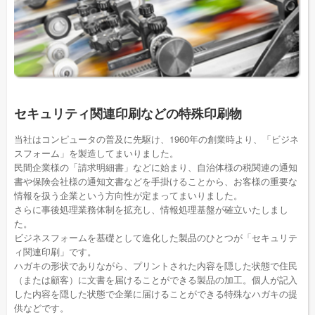
セキュリティ関連印刷などの特殊印刷物
当社はコンピュータの普及に先駆け、1960年の創業時より、「ビジネ
スフォーム」を製造してまいりました。
民間企業様の「請求明細書」などに始まり、自治体様の税関連の通知
書や保険会社様の通知文書などを手掛けることから、お客様の重要な
情報を扱う企業という方向性が定まってまいりました。
さらに事後処理業務体制を拡充し、情報処理基盤が確立いたしまし
た。
ビジネスフォームを基礎として進化した製品のひとつが「セキュリテ
ィ関連印刷」です。
ハガキの形状でありながら、プリントされた内容を隠した状態で住民
（または顧客）に文書を届けることができる製品の加工。個人が記入
した内容を隠した状態で企業に届けることができる特殊なハガキの提
供などです。