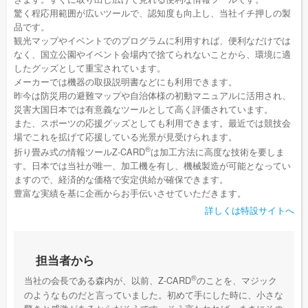
驚く程応用範囲が広いツールで、認知度も向上し、当社イチ押しの製
品です。
観光マップやイベントでのプログラムに利用すれば、便利なだけでは
なく、国立公園やイベント会場内で捨てられないことから、環境に適
したグッズとして重宝されています。
メーカーでは機器の取扱説明書などにも利用できます。
昨今は防災用の避難マップや自治体様の初動マニュアルに活用され、
災害大国日本では有意義なツールとして高く評価されています。
また、スポーツの応援グッズとしても利用できます。最近では競技会
場でこれを拡げて応援している光景が見受けられます。
®
折り畳み式の情報ツールZ-CARD
は加工方法に高度な技術を要しま
す。日本では当社が唯一、加工機を有し、機械製造が可能となってい
ますので、経済的な価格で安定供給が確保できます。
豊富な実績を基に企画からお手伝いさせていただきます。
詳しくは特設サイトへ
担当者から
®
当社の会長である森内が、以前、Z-CARD
のことを、マジック
のようなものだと言っていました。初めて手にした時に、小さな