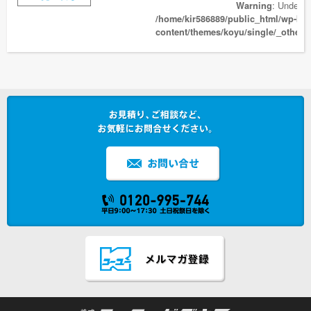
: Undefine
Warning
/home/kir586889/public_html/wp-ko
content/themes/koyu/single/_others