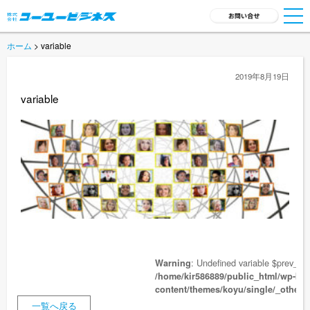
ホーム
> variable
TOP
2019年8月19日
サービス一覧
variable
会社概要
採用情報
新着ニュース
商品開発
お問い合わせ
: Undefined variable $prev_link
Warning
/home/kir586889/public_html/wp-ko
content/themes/koyu/single/_others
一覧へ戻る