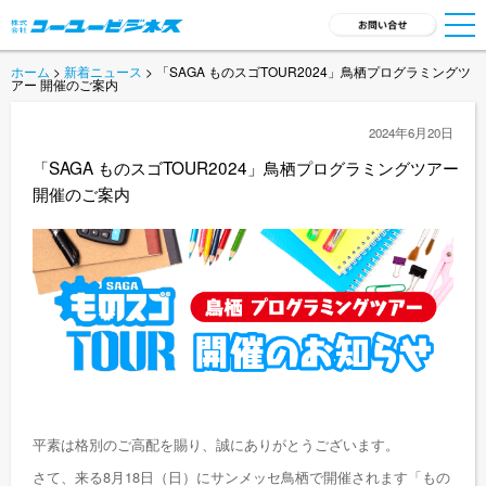
ホーム
>
新着ニュース
> 「SAGA ものスゴTOUR2024」鳥栖プログラミングツ
TOP
アー 開催のご案内
サービス一覧
2024年6月20日
「SAGA ものスゴTOUR2024」鳥栖プログラミングツアー
会社概要
開催のご案内
採用情報
新着ニュース
商品開発
お問い合わせ
平素は格別のご高配を賜り、誠にありがとうございます。
さて、来る8月18日（日）にサンメッセ鳥栖で開催されます「もの