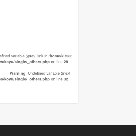
efined variable $prev_link in
/home/kir586889/public_html/wp-koyuhp/wp-
on line
es/koyu/single/_others.php
28
: Undefined variable $next_link in
Warning
/home/kir586889/public_ht
on line
es/koyu/single/_others.php
32