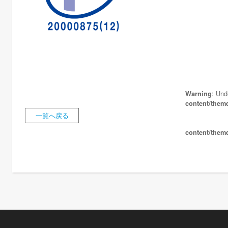
: Und
Warning
content/them
一覧へ戻る
content/them